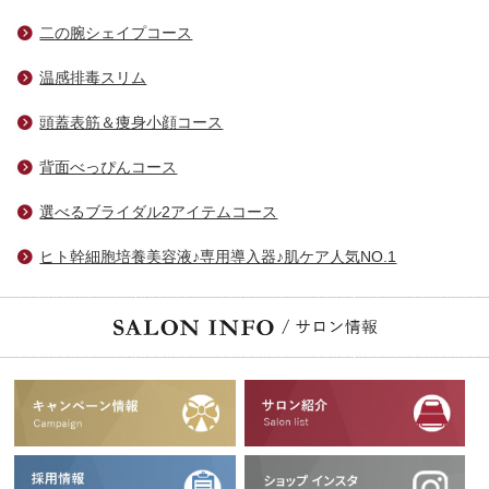
二の腕シェイプコース
温感排毒スリム
頭蓋表筋＆痩身小顔コース
背面べっぴんコース
選べるブライダル2アイテムコース
ヒト幹細胞培養美容液♪専用導入器♪肌ケア人気NO.1