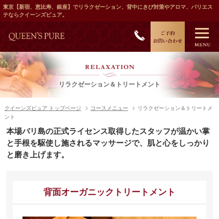
東京【新宿、恵比寿、銀座】でリラクゼーション、背中にきび対策やアロマ、バリエス
テならクイーンズピュア。
リラクゼーション＆トリートメント
クイーンズピュア トップページ
コースメニュー
リラクゼーション＆トリートメ
ント
本場バリ島の正式ライセンス取得したスタッフが温かい掌
と手根を駆使し施されるマッサージで、肌と心をしっかり
と磨き上げます。
背面オーガニックトリートメント