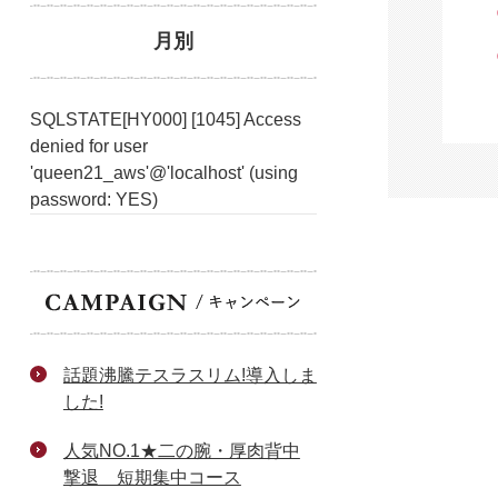
月別
SQLSTATE[HY000] [1045] Access
denied for user
'queen21_aws'@'localhost' (using
password: YES)
話題沸騰テスラスリム!導入しま
した!
人気NO.1★二の腕・厚肉背中
撃退 短期集中コース