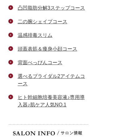
凸凹脂肪分解3ステップコース
二の腕シェイプコース
温感排毒スリム
頭蓋表筋＆痩身小顔コース
背面べっぴんコース
選べるブライダル2アイテムコ
ース
ヒト幹細胞培養美容液♪専用導
入器♪肌ケア人気NO.1