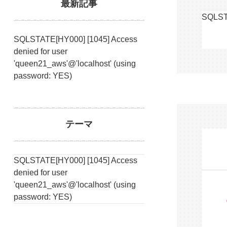
最新記事
SQLSTA
SQLSTATE[HY000] [1045] Access
denied for user
'queen21_aws'@'localhost' (using
password: YES)
テーマ
SQLSTATE[HY000] [1045] Access
denied for user
'queen21_aws'@'localhost' (using
password: YES)