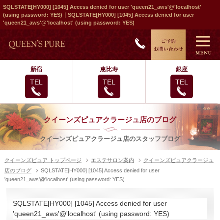
SQLSTATE[HY000] [1045] Access denied for user 'queen21_aws'@'localhost'
(using password: YES)｜SQLSTATE[HY000] [1045] Access denied for user
'queen21_aws'@'localhost' (using password: YES)
新宿
恵比寿
銀座
TEL
TEL
TEL
クイーンズピュアクラージュ店のブログ
クイーンズピュアクラージュ店のスタッフブログ
クイーンズピュア トップページ
エステサロン案内
クイーンズピュアクラージュ
店のブログ
SQLSTATE[HY000] [1045] Access denied for user
'queen21_aws'@'localhost' (using password: YES)
SQLSTATE[HY000] [1045] Access denied for user
'queen21_aws'@'localhost' (using password: YES)