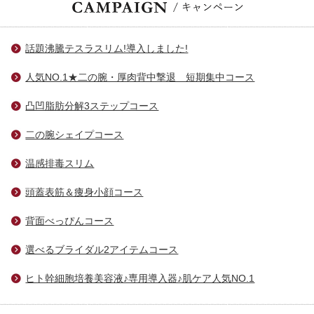
話題沸騰テスラスリム!導入しました!
人気NO.1★二の腕・厚肉背中撃退 短期集中コース
凸凹脂肪分解3ステップコース
二の腕シェイプコース
温感排毒スリム
頭蓋表筋＆痩身小顔コース
背面べっぴんコース
選べるブライダル2アイテムコース
ヒト幹細胞培養美容液♪専用導入器♪肌ケア人気NO.1