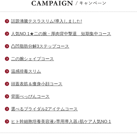
話題沸騰テスラスリム!導入しました!
人気NO.1★二の腕・厚肉背中撃退 短期集中コース
凸凹脂肪分解3ステップコース
二の腕シェイプコース
温感排毒スリム
頭蓋表筋＆痩身小顔コース
背面べっぴんコース
選べるブライダル2アイテムコース
ヒト幹細胞培養美容液♪専用導入器♪肌ケア人気NO.1