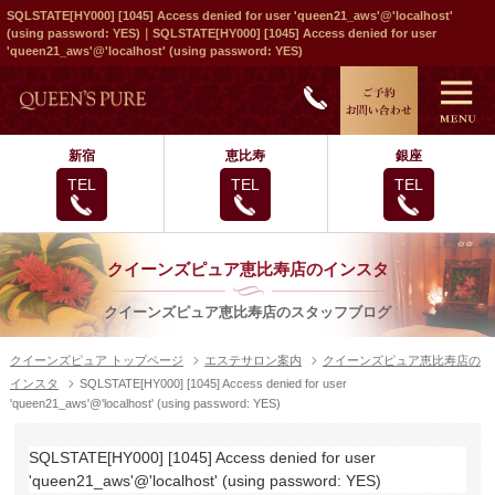
SQLSTATE[HY000] [1045] Access denied for user 'queen21_aws'@'localhost'
(using password: YES)｜SQLSTATE[HY000] [1045] Access denied for user
'queen21_aws'@'localhost' (using password: YES)
新宿
恵比寿
銀座
TEL
TEL
TEL
クイーンズピュア恵比寿店のインスタ
クイーンズピュア恵比寿店のスタッフブログ
クイーンズピュア トップページ
エステサロン案内
クイーンズピュア恵比寿店の
インスタ
SQLSTATE[HY000] [1045] Access denied for user
'queen21_aws'@'localhost' (using password: YES)
SQLSTATE[HY000] [1045] Access denied for user
'queen21_aws'@'localhost' (using password: YES)