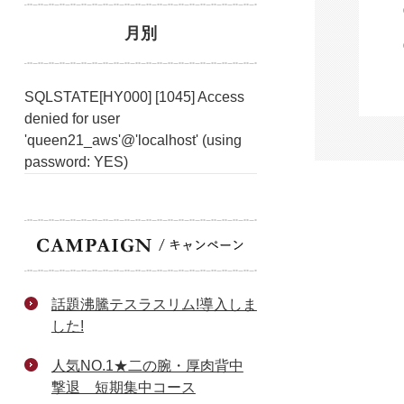
月別
SQLSTATE[HY000] [1045] Access
denied for user
'queen21_aws'@'localhost' (using
password: YES)
話題沸騰テスラスリム!導入しま
した!
人気NO.1★二の腕・厚肉背中
撃退 短期集中コース