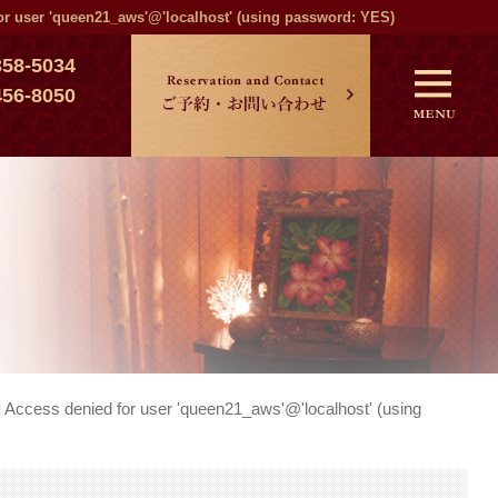
r user 'queen21_aws'@'localhost' (using password: YES)
358-5034
456-8050
タ
ccess denied for user 'queen21_aws'@'localhost' (using