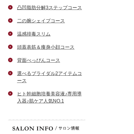
凸凹脂肪分解3ステップコース
二の腕シェイプコース
温感排毒スリム
頭蓋表筋＆痩身小顔コース
背面べっぴんコース
選べるブライダル2アイテムコ
ース
ヒト幹細胞培養美容液♪専用導
入器♪肌ケア人気NO.1