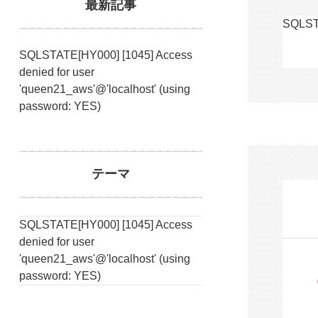
最新記事
SQLSTA
SQLSTATE[HY000] [1045] Access
denied for user
'queen21_aws'@'localhost' (using
password: YES)
テーマ
SQLSTATE[HY000] [1045] Access
denied for user
'queen21_aws'@'localhost' (using
password: YES)