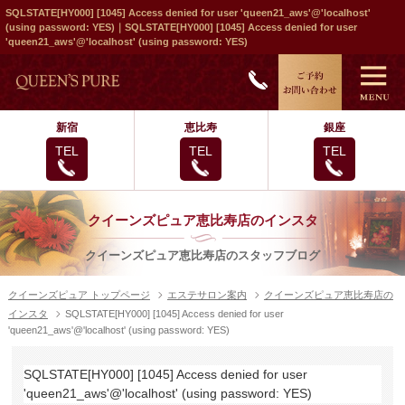
SQLSTATE[HY000] [1045] Access denied for user 'queen21_aws'@'localhost'
(using password: YES)｜SQLSTATE[HY000] [1045] Access denied for user
'queen21_aws'@'localhost' (using password: YES)
新宿
恵比寿
銀座
TEL
TEL
TEL
クイーンズピュア恵比寿店のインスタ
クイーンズピュア恵比寿店のスタッフブログ
クイーンズピュア トップページ
エステサロン案内
クイーンズピュア恵比寿店の
インスタ
SQLSTATE[HY000] [1045] Access denied for user
'queen21_aws'@'localhost' (using password: YES)
SQLSTATE[HY000] [1045] Access denied for user
'queen21_aws'@'localhost' (using password: YES)