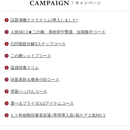
話題沸騰テスラスリム!導入しました!
人気NO.1★二の腕・厚肉背中撃退 短期集中コース
凸凹脂肪分解3ステップコース
二の腕シェイプコース
温感排毒スリム
頭蓋表筋＆痩身小顔コース
背面べっぴんコース
選べるブライダル2アイテムコース
ヒト幹細胞培養美容液♪専用導入器♪肌ケア人気NO.1