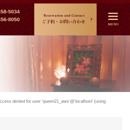
358-5034
456-8050
ess denied for user 'queen21_aws'@'localhost' (using