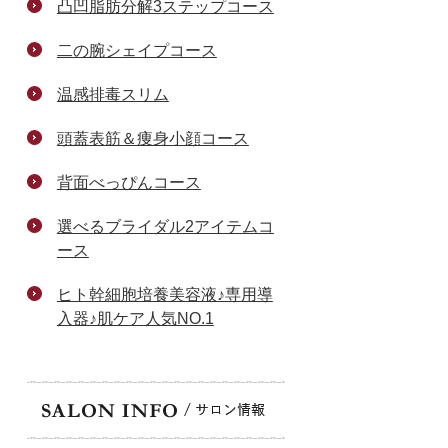
凸凹脂肪分解3ステップコース
二の腕シェイプコース
温感排毒スリム
頭蓋表筋＆痩身小顔コース
背面べっぴんコース
選べるブライダル2アイテムコ
ース
ヒト幹細胞培養美容液♪専用導
入器♪肌ケア人気NO.1