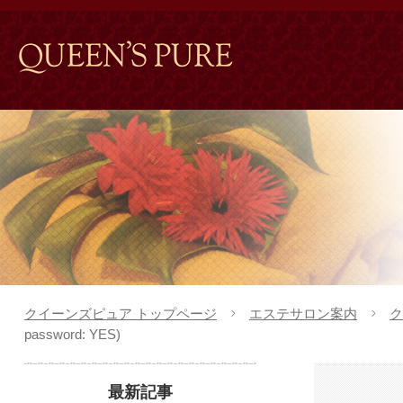
クイーンズピュア トップページ
エステサロン案内
ク
password: YES)
最新記事