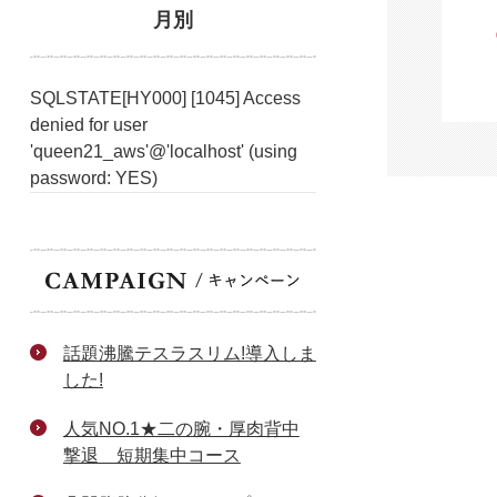
月別
SQLSTATE[HY000] [1045] Access
denied for user
'queen21_aws'@'localhost' (using
password: YES)
話題沸騰テスラスリム!導入しま
した!
人気NO.1★二の腕・厚肉背中
撃退 短期集中コース