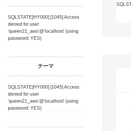
SQLSTA
SQLSTATE[HY000] [1045] Access
denied for user
'queen21_aws'@'localhost' (using
password: YES)
テーマ
SQLSTATE[HY000] [1045] Access
denied for user
'queen21_aws'@'localhost' (using
password: YES)