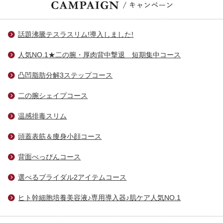
話題沸騰テスラスリム!導入しました!
人気NO.1★二の腕・厚肉背中撃退 短期集中コース
凸凹脂肪分解3ステップコース
二の腕シェイプコース
温感排毒スリム
頭蓋表筋＆痩身小顔コース
背面べっぴんコース
選べるブライダル2アイテムコース
ヒト幹細胞培養美容液♪専用導入器♪肌ケア人気NO.1