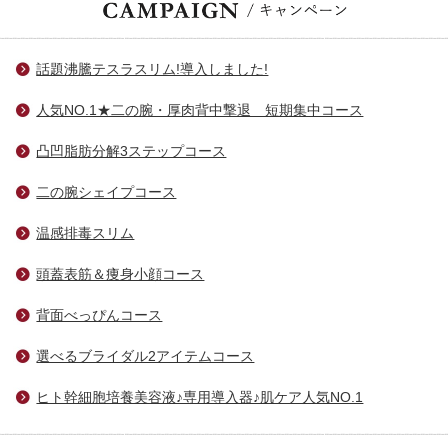
話題沸騰テスラスリム!導入しました!
人気NO.1★二の腕・厚肉背中撃退 短期集中コース
凸凹脂肪分解3ステップコース
二の腕シェイプコース
温感排毒スリム
頭蓋表筋＆痩身小顔コース
背面べっぴんコース
選べるブライダル2アイテムコース
ヒト幹細胞培養美容液♪専用導入器♪肌ケア人気NO.1