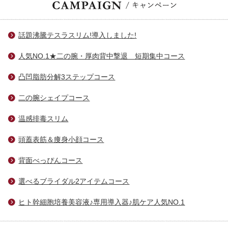
話題沸騰テスラスリム!導入しました!
人気NO.1★二の腕・厚肉背中撃退 短期集中コース
凸凹脂肪分解3ステップコース
二の腕シェイプコース
温感排毒スリム
頭蓋表筋＆痩身小顔コース
背面べっぴんコース
選べるブライダル2アイテムコース
ヒト幹細胞培養美容液♪専用導入器♪肌ケア人気NO.1